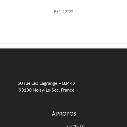
Réf : 38780
Voir Le Produit
50 rue Léo Lagrange – B.P 49
93130 Noisy-Le-Sec, France
À PROPOS
SOCIÉTÉ